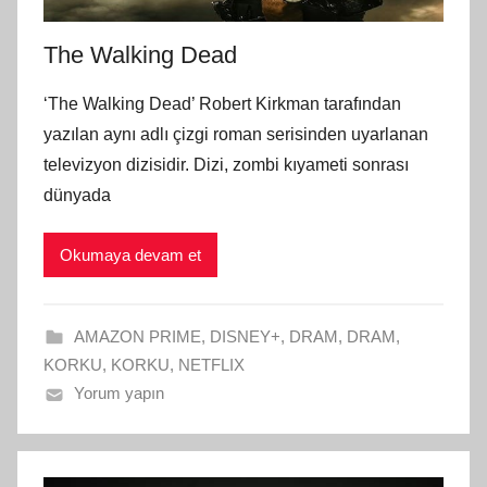
The Walking Dead
‘The Walking Dead’ Robert Kirkman tarafından
yazılan aynı adlı çizgi roman serisinden uyarlanan
televizyon dizisidir. Dizi, zombi kıyameti sonrası
dünyada
Okumaya devam et
AMAZON PRIME
,
DISNEY+
,
DRAM
,
DRAM
,
KORKU
,
KORKU
,
NETFLIX
Yorum yapın