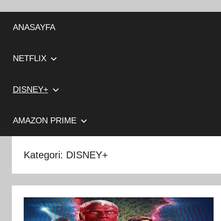
İçeriğe
atla
ANASAYFA
NETFLIX
DISNEY+
AMAZON PRIME
Kategori:
DISNEY+